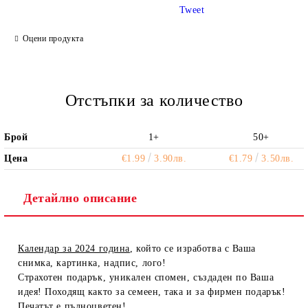
Tweet
Ние ще се свържем с вас в рамките на работния ден.
Оцени продукта
Отстъпки за количество
Брой
1+
50+
Цена
€1.99
3.90лв.
€1.79
3.50лв.
Детайлно описание
Календар за 2024 година
, който се изработва с Ваша
снимка, картинка, надпис, лого!
Страхотен подарък, уникален спомен, създаден по Ваша
идея! Походящ както за семеен, така и за фирмен подарък!
Печатът е пълноцветен!