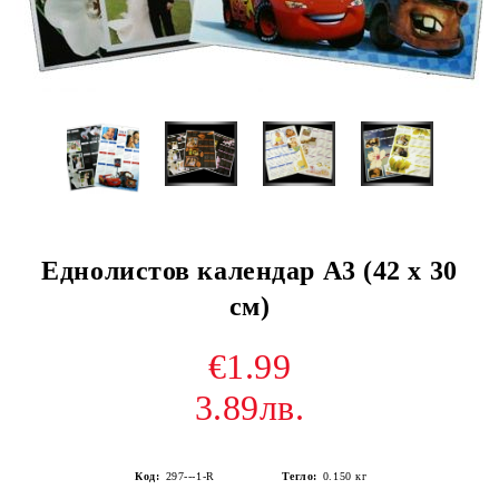
Еднолистов календар А3 (42 х 30
см)
€1.99
3.89лв.
Код:
297---1-R
Тегло:
0.150
кг