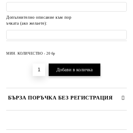
Допълнително описание към пор
ъчката (ако желаете):
Добави в желани
МИН. КОЛИЧЕСТВО - 20 бр
БЪРЗА ПОРЪЧКА БЕЗ РЕГИСТРАЦИЯ
САМО ПОПЪЛНЕТЕ 2 ПОЛЕТА