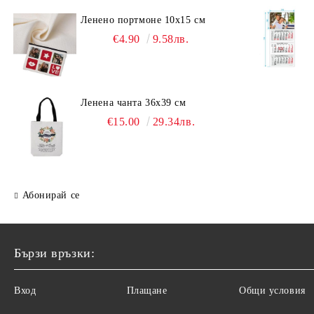
Ленено портмоне 10х15 см
€4.90
9.58лв.
Ленена чанта 36х39 см
€15.00
29.34лв.
Абонирай се
Бързи връзки:
Вход
Плащане
Общи условия