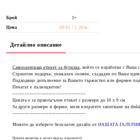
Брой
1+
Цена
€0.61
1.20лв.
Детайлно описание
Самозалепващ етикет за бутилка
, който се изработва с Ваша 
Страхотен подарък, уникален спомен, създаден по Ваша идея
Подходящо допълнение за Вашето тържество или фирмен под
Печатът е пълноцветен!
------------------------------------------
Цената е за правоъгълен етикет с размери до 10 х 9 см
За други размери и форми, моля изпратете запитване на ded
------------------------------------------
Можете да изберете безплатен дизайн от
НАШАТА ГАЛЕРИ
Цената включва и печат върху изделието!