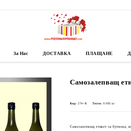
За Нас
ДОСТАВКА
ПЛАЩАНЕ
Д
Самозалепващ ети
Код:
274--R
Тегло:
0.005
кг
Самозалепващ етикет за бутилка, ко