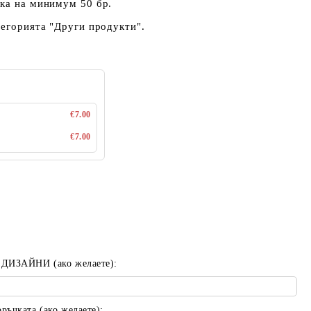
чка на минимум 50 бр.
тегорията "Други продукти".
€7.00
€7.00
 ДИЗАЙНИ (ако желаете):
ъчката (ако желаете):