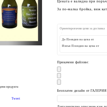
Цената е валидна при поръ
За по-малка бройка, виж ка
Ориентировъчни цени за доставка
До Пловдив на цена от
Извън Пловдив на цена от
Прикачени файлове:
цени продукта
Безплатен дизайн от ГАЛЕРИЯ
Tweet
Допълнително описание към пор