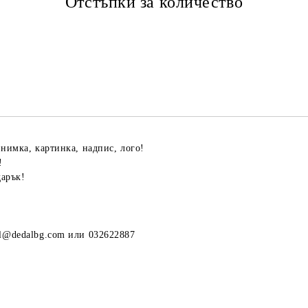
Отстъпки за количество
снимка, картинка, надпис, лого!
!
арък!
al@dedalbg.com или 032622887
Я