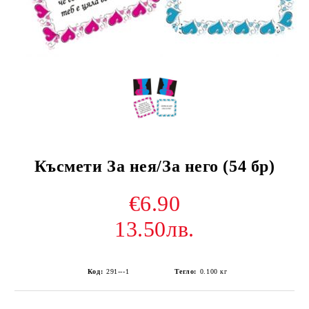
Късмети За нея/За него (54 бр)
€6.90
13.50лв.
Код:
291---1
Тегло:
0.100
кг