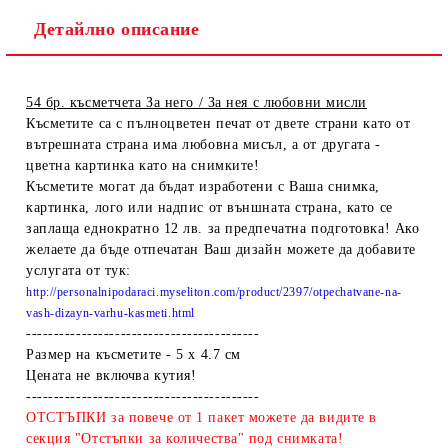
Детайлно описание
54 бр. късметчета За него / За нея с любовни мисли
Късметите са с пълноцветен печат от двете страни като от
вътрешната страна има любовна мисъл, а от другата -
цветна картинка като на снимките!
Късметите могат да бъдат изработени с Ваша снимка,
картинка, лого или надпис от външната страна, като се
заплаща еднократно 12 лв. за предпечатна подготовка! Ако
желаете да бъде отпечатан Ваш дизайн можете да добавите
услугата от тук:
http://personalnipodaraci.myseliton.com/product/2397/otpechatvane-na-
vash-dizayn-varhu-kasmeti.html
------------------------------------------
Размер на късметите - 5 х 4.7 см
Цената не включва кутия!
------------------------------------------
ОТСТЪПКИ за повече от 1 пакет можете да видите в
секция "Отстъпки за количества" под снимката!