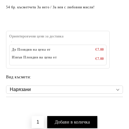
54 бр. късметчета За него / За нея с любовни мисли!
Ориентировъчни цени за доставка
До Пловдив на цена от
€7.00
Извън Пловдив на цена от
€7.00
Вид късмети:
Добави в желани