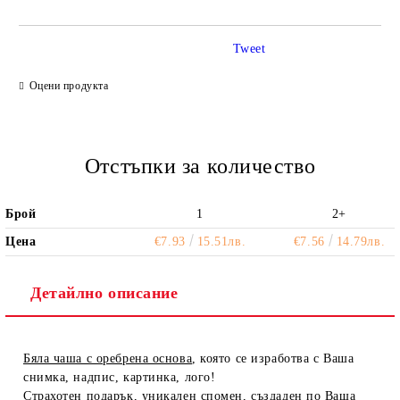
Tweet
Ние ще се свържем с вас в рамките на работния ден.
Оцени продукта
Отстъпки за количество
Брой
1
2+
Цена
€7.93
15.51лв.
€7.56
14.79лв.
Детайлно описание
Бяла чаша с оребрена основа
, която се изработва с Ваша
снимка, надпис, картинка, лого!
Страхотен подарък, уникален спомен, създаден по Ваша