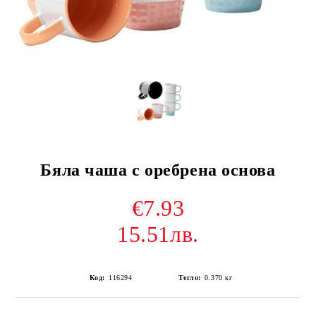
Бяла чаша с оребрена основа
€7.93
15.51лв.
Код:
116294
Тегло:
0.370
кг