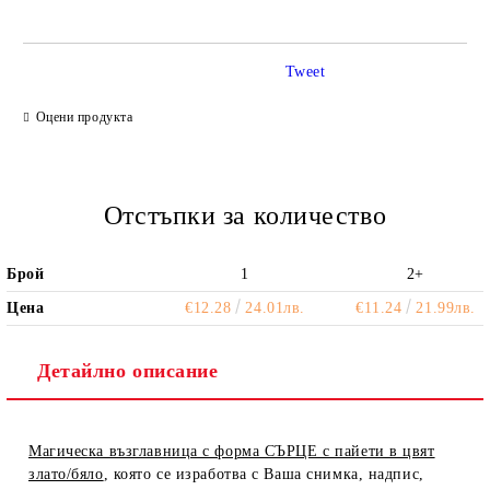
Tweet
Ние ще се свържем с вас в рамките на работния ден.
Оцени продукта
Отстъпки за количество
Брой
1
2+
Цена
€12.28
24.01лв.
€11.24
21.99лв.
Детайлно описание
Магическа възглавница с форма СЪРЦЕ с пайети в цвят
злато/бяло
, която се изработва с Ваша снимка, надпис,