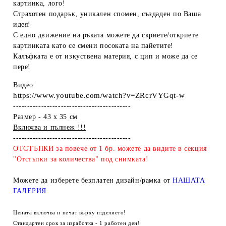
картинка, лого!
Страхотен подарък, уникален спомен, създаден по Ваша
идея!
С едно движение на ръката можете да скриете/откриете
картинката като се смени посоката на пайетите!
Калъфката е от изкуствена материя, с цип и може да се
пере!
Видео:
https://www.youtube.com/watch?v=ZRcrVYGqt-w
------------------------------------------
Размер - 43 х 35 см
Включва и пълнеж !!!
------------------------------------------
ОТСТЪПКИ за повече от 1 бр. можете да видите в секция
"Отстъпки за количества" под снимката!
Можете да изберете безплатен дизайн/рамка от
НАШАТА
ГАЛЕРИЯ
Цената включва и печат върху изделието!
Стандартен срок за изработка - 1 работен ден!