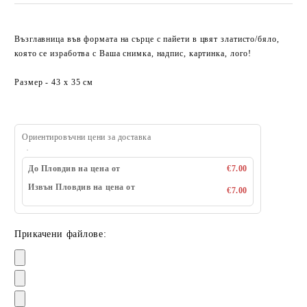
Възглавница във формата на сърце с пайети в цвят златисто/бяло,
която се изработва с Ваша снимка, надпис, картинка, лого!
Размер - 43 x 35 см
Ориентировъчни цени за доставка
До Пловдив на цена от
€7.00
Извън Пловдив на цена от
€7.00
Прикачени файлове: