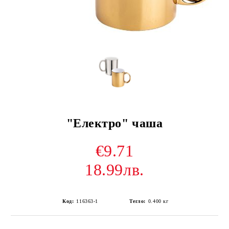
"Електро" чаша
€9.71
18.99лв.
Код:
116363-1
Тегло:
0.400
кг