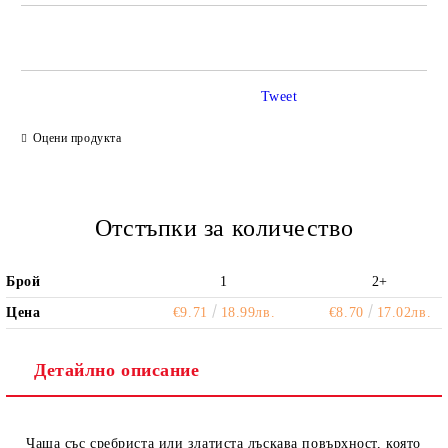
САМО ПОПЪЛНЕТЕ 2 ПОЛЕТА
Tweet
Ние ще се свържем с вас в рамките на работния ден.
Оцени продукта
Отстъпки за количество
Брой
1
2+
Цена
€9.71
18.99лв.
€8.70
17.02лв.
Детайлно описание
Чаша със сребриста или златиста лъскава повърхност
, която