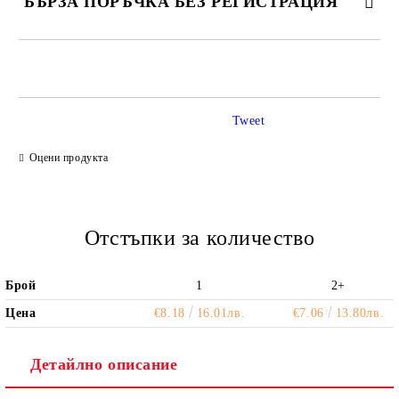
БЪРЗА ПОРЪЧКА БЕЗ РЕГИСТРАЦИЯ
САМО ПОПЪЛНЕТЕ 2 ПОЛЕТА
Tweet
Ние ще се свържем с вас в рамките на работния ден.
Оцени продукта
Отстъпки за количество
Брой
1
2+
Цена
€8.18
16.01лв.
€7.06
13.80лв.
Детайлно описание