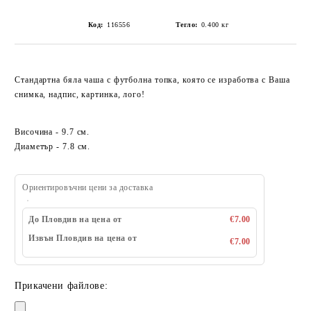
Код:
116556
Тегло:
0.400
кг
Стандартна бяла чаша с футболна топка, която се изработва с Ваша
снимка, надпис, картинка, лого!
Височина - 9.7 см.
Диаметър - 7.8 см.
Ориентировъчни цени за доставка
До Пловдив на цена от
€7.00
Извън Пловдив на цена от
€7.00
Прикачени файлове: