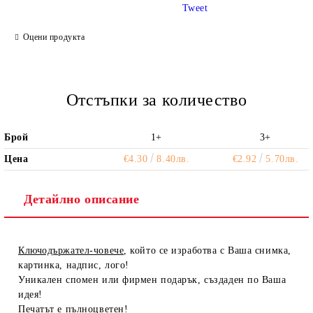
Tweet
Ние ще се свържем с вас в рамките на работния ден.
Оцени продукта
Отстъпки за количество
Брой
1+
3+
Цена
€4.30
8.40лв.
€2.92
5.70лв.
Детайлно описание
Ключодържател-човече
, който се изработва с Ваша снимка,
картинка, надпис, лого!
Уникален спомен или фирмен подарък, създаден по Ваша
идея!
Печатът е пълноцветен!