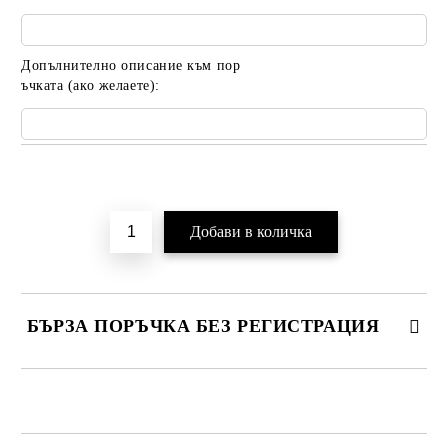
Допълнително описание към пор
ъчката (ако желаете):
Добави в желани
БЪРЗА ПОРЪЧКА БЕЗ РЕГИСТРАЦИЯ
САМО ПОПЪЛНЕТЕ 2 ПОЛЕТА