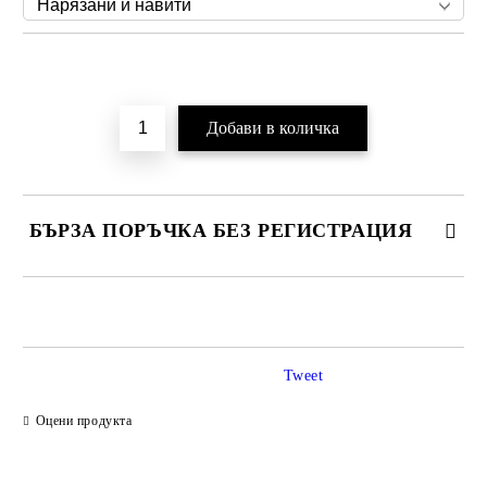
Добави в желани
БЪРЗА ПОРЪЧКА БЕЗ РЕГИСТРАЦИЯ
САМО ПОПЪЛНЕТЕ 2 ПОЛЕТА
Tweet
Ние ще се свържем с вас в рамките на работния ден.
Оцени продукта