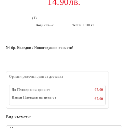
14.90лв.
(1)
Код:
293---2
Тегло:
0.100
кг
54 бр. Коледни / Новогодишни късмети!
Ориентировъчни цени за доставка
До Пловдив на цена от
€7.00
Извън Пловдив на цена от
€7.00
Вид късмети: