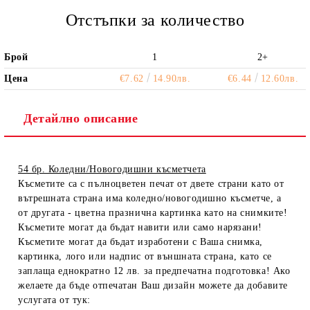
Отстъпки за количество
Брой
1
2+
Цена
€7.62
14.90лв.
€6.44
12.60лв.
Детайлно описание
54 бр. Коледни/Новогодишни късметчета
Късметите са с пълноцветен печат от двете страни като от
вътрешната страна има коледно/новогодишно късметче, а
от другата - цветна празнична картинка като на снимките!
Късметите могат да бъдат навити или само нарязани!
Късметите могат да бъдат изработени с Ваша снимка,
картинка, лого или надпис от външната страна, като се
заплаща еднократно 12 лв. за предпечатна подготовка! Ако
желаете да бъде отпечатан Ваш дизайн можете да добавите
услугата от тук: