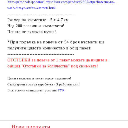
http://personalnipodaraci.myseliton.com/product/2397/otpechatvane-na-
vash-dizayn-varhu-kasmeti.html
------------------------------------------
Размер на късметите - 5 х 4.7 см
Над 200 различни късметчета!
Цената не включва кутия!
*При поръчка на повече от 54 броя късмети ще
получите цялото количество в общ пакет.
------------------------------------------
ОТСТЪПКИ за повече от 1 пакет можете да видите в
секция "Отстъпки за количества" под снимката!
Цената включва и печат върху изделието!
Стандартен срок за изработка - 3 работни дни!
Виж всички стандартни условия
ТУК
Нови продукти