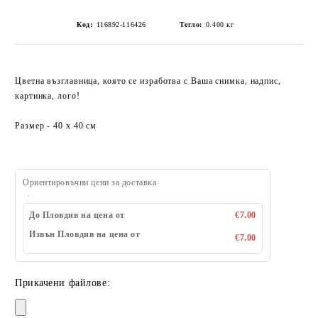
Код:
116892-116426
Тегло:
0.400
кг
Цветна възглавница, която се изработва с Ваша снимка, надпис,
картинка, лого!
Размер - 40 x 40 см
Ориентировъчни цени за доставка
До Пловдив на цена от
€7.00
Извън Пловдив на цена от
€7.00
Прикачени файлове: