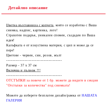
Детайлно описание
Цветна възглавница с копчета
, която се изработва с Ваша
снимка, надпис, картинка, лого!
Страхотен подарък, уникален спомен, създаден по Ваша
идея!
Калъфката е от изкуствена материя, с цип и може да се
пере!
Цветове - червен, син, розов, жълт
------------------------------------------
Размер - 37 х 37 см
Включва и пълнеж !!!
------------------------------------------
ОТСТЪПКИ за повече от 1 бр. можете да видите в секция
"Отстъпки за количества" под снимката!
Можете да изберете безплатен дизайн/рамка от
НАШАТА
ГАЛЕРИЯ