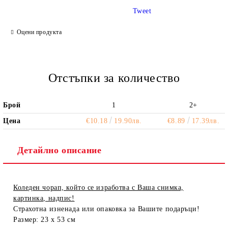
Tweet
Ние ще се свържем с вас в рамките на работния ден.
Оцени продукта
Отстъпки за количество
Брой
1
2+
Цена
€10.18
19.90лв.
€8.89
17.39лв.
Детайлно описание
Коледен чорап, който се изработва с Ваша снимка,
картинка, надпис!
Страхотна изненада или опаковка за Вашите подаръци!
Размер: 23 х 53 см