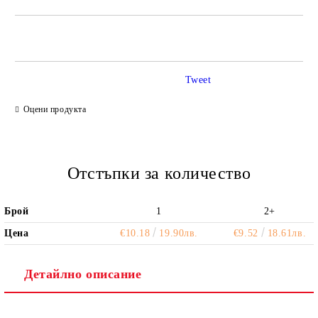
САМО ПОПЪЛНЕТЕ 2 ПОЛЕТА
Tweet
Ние ще се свържем с вас в рамките на работния ден.
Оцени продукта
Отстъпки за количество
Брой
1
2+
Цена
€10.18
19.90лв.
€9.52
18.61лв.
Детайлно описание