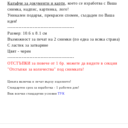
Калъфче за документи и карти
, което се изработва с Ваша
снимка, надпис, картинка, лого!
Уникален подарък, прекрасен спомен, създаден по Ваша
идея!
------------------------------------------
Размер: 10.6 х 8.1
см
Възможност за печат на 2 снимки (по една за всяка страна)
С ластик за затваряне
Цвят - черен
------------------------------------------
ОТСТЪПКИ за повече от 1 бр. можете да видите в секция
"Отстъпки за количества" под снимката!
Цената включва и печат върху изделието!
Стандартен срок за изработка - 1 работен ден!
Виж всички стандартни условия
ТУК