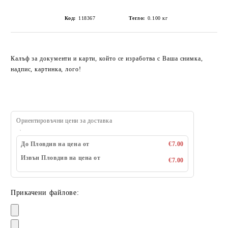
Код:
118367
Тегло:
0.100
кг
Калъф за документи и карти, който се изработва с Ваша снимка,
надпис, картинка, лого!
Ориентировъчни цени за доставка
До Пловдив на цена от
€7.00
Извън Пловдив на цена от
€7.00
Прикачени файлове: