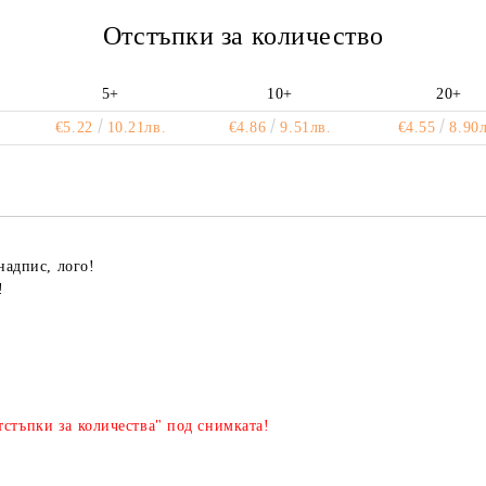
Отстъпки за количество
5+
10+
20+
€5.22
10.21лв.
€4.86
9.51лв.
€4.55
8.90л
надпис, лого!
!
стъпки за количества" под снимката!