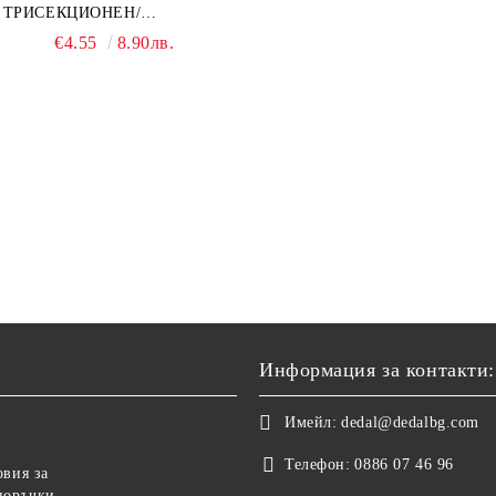
ТРИСЕКЦИОНЕН/
ЕДНОСЕКЦИОНЕН
€4.55
8.90лв.
Информация за контакти:
Имейл:
dedal@dedalbg.com
Телефон:
0886 07 46 96
овия за
поръчки