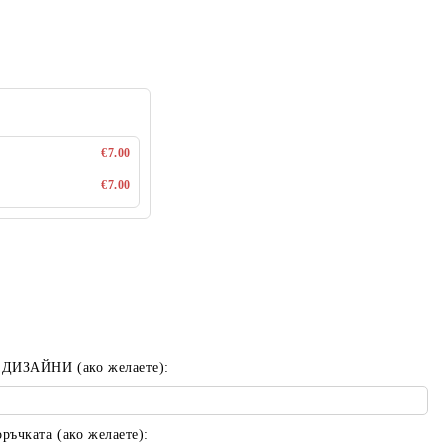
€7.00
€7.00
 ДИЗАЙНИ (ако желаете):
ъчката (ако желаете):