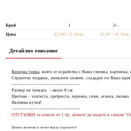
Брой
1
2+
Цена
€5.88
11.50лв.
€5.47
10.70лв.
Детайлно описание
Коледна топка
, която се изработва с Ваша снимка, картинка, 
Страхотен подарък, уникален спомен, създаден по Ваша идея
------------------------------------------
Размер на топката - около 8 см
Цветове - златиста, сребриста, червена, синя, зелена, лилава
Включва кутия!
------------------------------------------
ОТСТЪПКИ за повече от 1 бр. можете да видите в секция "От
Цената включва и печат върху изделието!