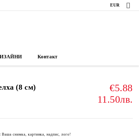
EUR
ИЗАЙНИ
Контакт
€5.88
лха (8 см)
11.50лв.
с Ваша снимка, картинка, надпис, лого!