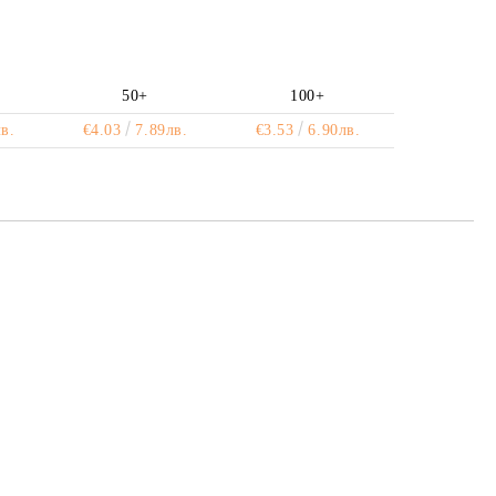
50+
100+
в.
€4.03
7.89лв.
€3.53
6.90лв.