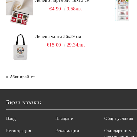
Ленено портмоне 10х15 см
€4.90
9.58лв.
Ленена чанта 36х39 см
€15.00
29.34лв.
Абонирай се
Бързи връзки:
Вход
Плащане
Общи условия
Регистрация
Рекламации
Стандартни усл
изпълнение на 