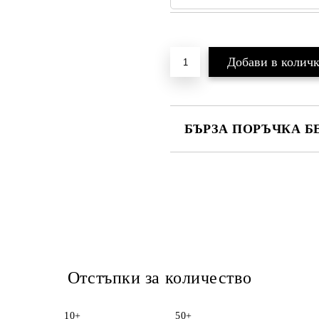
Добави в желани
БЪРЗА ПОРЪЧКА Б
САМО ПОПЪЛНЕТЕ 2 ПОЛЕТА
Ние ще се свържем с вас в рамки
Отстъпки за количество
10+
50+