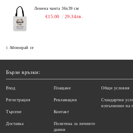
Ленена чанта 36х39 см
€15.00
29.34лв.
Абонирай се
Бързи връзки:
Вход
Плащане
Общи условия
Регистрация
Рекламации
Стандартни усл
изпълнение на 
Търсене
Контакт
Доставка
Политика за личните
данни