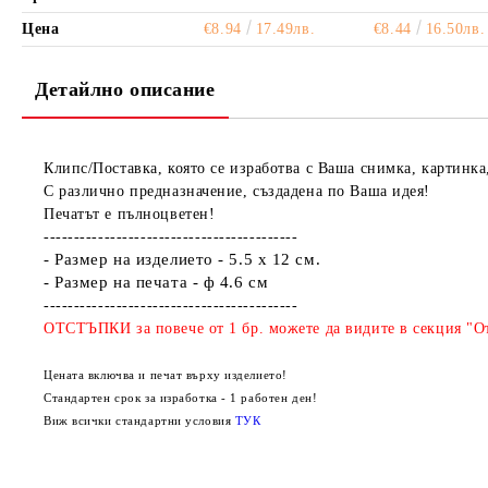
Цена
€8.94
17.49лв.
€8.44
16.50лв.
Детайлно описание
Клипс/Поставка, която се изработва с Ваша снимка, картинка
С различно предназначение, създадена по Ваша идея!
Печатът е пълноцветен!
------------------------------------------
- Размер на изделието - 5.5 х 12 см.
- Размер на печата - ф 4.6 см
------------------------------------------
ОТСТЪПКИ за повече от 1 бр. можете да видите в секция "От
Цената включва и печат върху изделието!
Стандартен срок за изработка - 1 работен ден!
Виж всички стандартни условия
ТУК