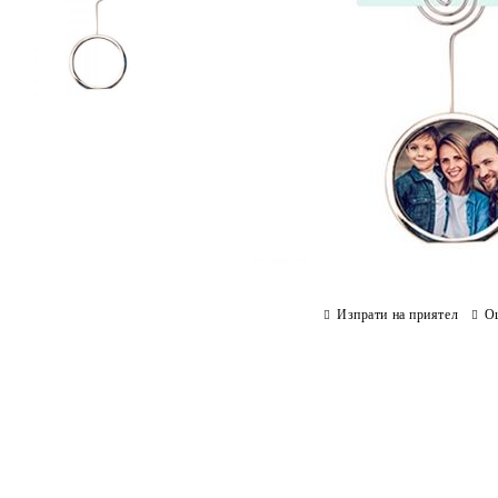
Изпрати на приятел
О