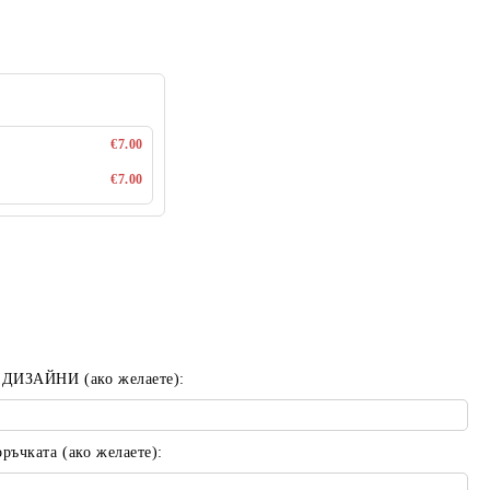
€7.00
€7.00
 ДИЗАЙНИ (ако желаете):
ъчката (ако желаете):