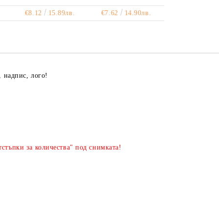
€8.12
15.89лв.
€7.62
14.90лв.
, надпис, лого!
стъпки за количества" под снимката!