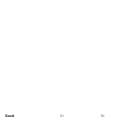
Брой
1+
3+