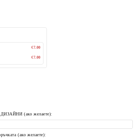
€7.00
€7.00
 ДИЗАЙНИ (ако желаете):
ъчката (ако желаете):