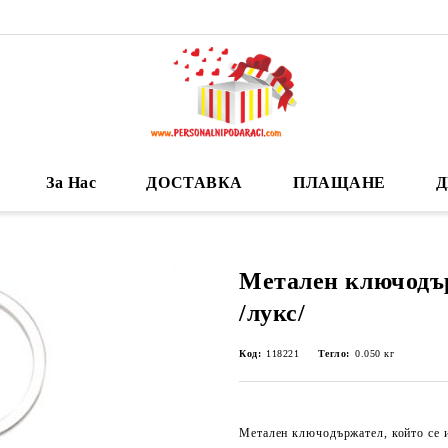
За Нас
ДОСТАВКА
ПЛАЩАНЕ
Д
Метален ключодъ
/лукс/
Код:
118221
Тегло:
0.050
кг
Метален ключодържател, който се и