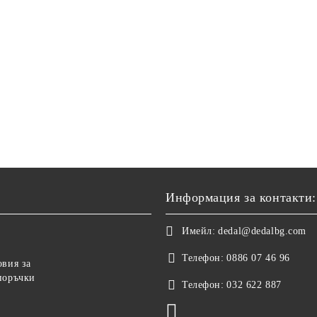
Информация за контакти:
Имейл:
dedal@dedalbg.com
Телефон:
0886 07 46 96
овия за
поръчки
Телефон:
032 622 887