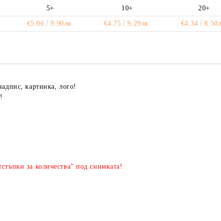
5+
10+
20+
€5.06
9.90лв.
€4.75
9.29лв.
€4.34
8.50л
надпис, картинка, лого!
!
стъпки за количества" под снимката!