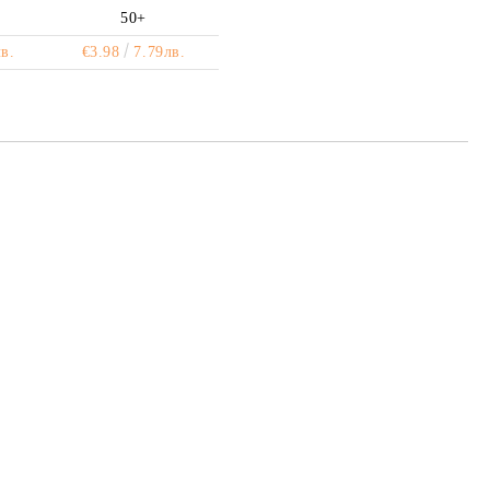
50+
в.
€3.98
7.79лв.