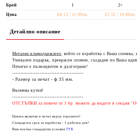
Брой
1
2+
Цена
€6.13
11.99лв.
€5.52
10.80лв.
Детайлно описание
Метален ключодържател
, който се изработва с Ваша снимка, 
Уникален подарък, прекрасен спомен, създаден по Ваша идея
Печатът е пълноцветен и дълготраен!
------------------------------------------
- Размер за печат - ф 35 мм.
Включва кутия!
------------------------------------------
ОТСТЪПКИ за повече от 1 бр. можете да видите в секция "От
Цената включва и печат върху изделието!
Стандартен срок за изработка - 1 работен ден!
Виж всички стандартни условия
ТУК