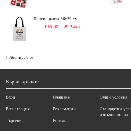
Ленена чанта 36х39 см
€15.00
29.34лв.
Абонирай се
Бързи връзки:
Вход
Плащане
Общи условия
Регистрация
Рекламации
Стандартни усл
изпълнение на 
Търсене
Контакт