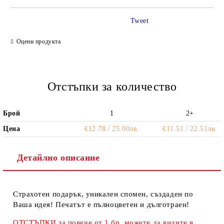
Tweet
Ние ще се свържем с вас в рамките на работния ден.
Оцени продукта
Отстъпки за количество
Брой
1
2+
Цена
€12.78
25.00лв.
€11.51
22.51лв.
Детайлно описание
Страхотен подарък, уникален спомен, създаден по
Ваша идея! Печатът е пълноцветен и дълготраен!
ОТСТЪПКИ за повече от 1 бр. можете да видите в