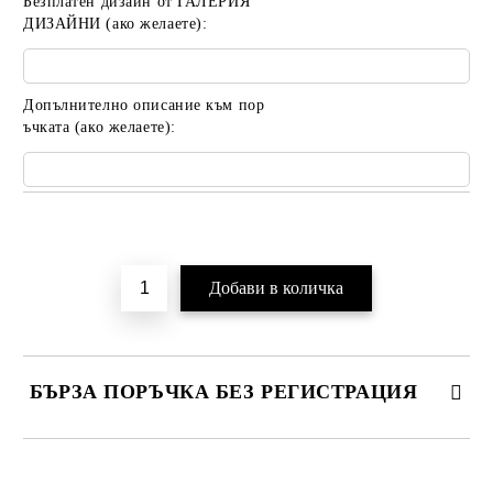
Безплатен дизайн от ГАЛЕРИЯ
ДИЗАЙНИ (ако желаете):
Допълнително описание към пор
ъчката (ако желаете):
Добави в желани
БЪРЗА ПОРЪЧКА БЕЗ РЕГИСТРАЦИЯ
САМО ПОПЪЛНЕТЕ 2 ПОЛЕТА