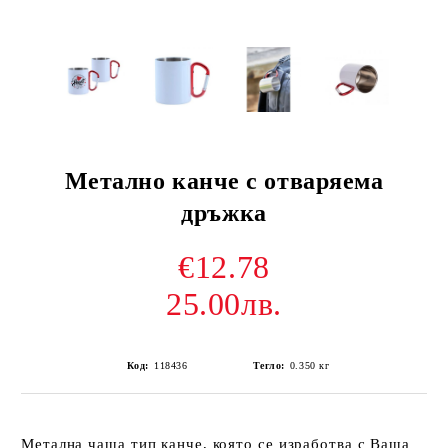
Метално канче с отваряема
дръжка
€12.78
25.00лв.
Код:
118436
Тегло:
0.350
кг
Метална чаша тип канче, която се изработва с Ваша