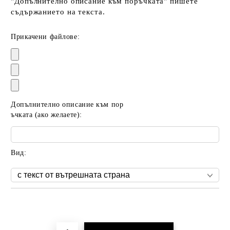
"Допълнително описание към поръчката" пишете
съдържанието на текста.
Прикачени файлове:
Допълнително описание към пор
ъчката (ако желаете):
Вид:
Добави в желани