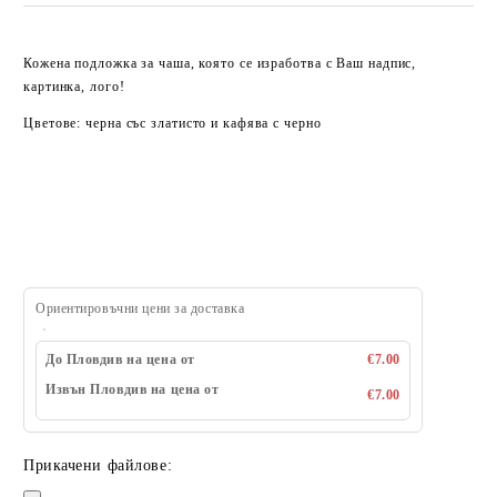
Кожена подложка за чаша, която се изработва с Ваш надпис,
картинка, лого!
Цветове: черна със златисто и кафява с черно
Ориентировъчни цени за доставка
До Пловдив на цена от
€7.00
Извън Пловдив на цена от
€7.00
Прикачени файлове: