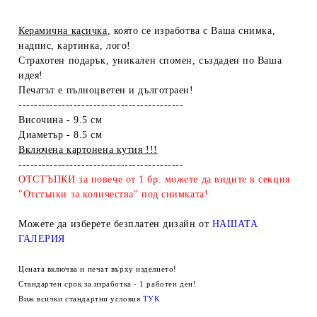
Керамична касичка
, която се изработва с Ваша снимка,
надпис, картинка, лого!
Страхотен подарък, уникален спомен, създаден по Ваша
идея!
Печатът е пълноцветен и дълготраен!
------------------------------------------
Височина - 9.5 см
Диаметър - 8.5 см
Включена картонена кутия !!!
------------------------------------------
ОТСТЪПКИ за повече от 1 бр. можете да видите в секция
"Отстъпки за количества" под снимката!
Можете да изберете безплатен дизайн от
НАШАТА
ГАЛЕРИЯ
Цената включва и печат върху изделието!
Стандартен срок за изработка - 1 работен ден!
Виж всички стандартни условия
ТУК