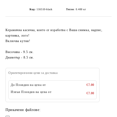
Код:
116510-black
Тегло:
0.400
кг
Керамична касичка, която се изработва с Ваша снимка, надпис,
картинка, лого!
Включва кутия!
Височина - 9.5 см.
Диаметър - 8.5 см.
Ориентировъчни цени за доставка
До Пловдив на цена от
€7.00
Извън Пловдив на цена от
€7.00
Прикачени файлове: